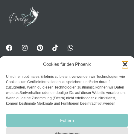
Cookies für den Phoenix
Um dir ein optimales Erlebnis zu bieten, verwenden wir Technologien wie
WhatsApp-Kanal für Erwavhsene: Jetzt Impulse
Cookies, um Geräteinformationen zu speichern und/oder darauf
erhalten:
Trete dem Kanal PhoenixPower bei
zuzugreifen. Wenn du diesen Technologien zustimmst, können wir Daten
wie das Surfverhalten oder eindeutige IDs auf dieser Website verarbeiten.
Home
Wenn du deine Zustimmung (füttern) nicht erteilst oder zurückziehst,
können bestimmte Merkmale und Funktionen beeinträchtigt werden.
Datenschutzerklärung
Über mich
AGB
Kurse
Füttern
Impressum
Kontakt
Widerruf
Wegnehmen