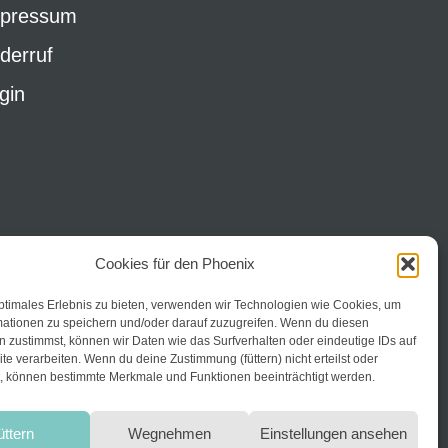
pressum
derruf
gin
Cookies für den Phoenix
ptimales Erlebnis zu bieten, verwenden wir Technologien wie Cookies, um
mationen zu speichern und/oder darauf zuzugreifen. Wenn du diesen
 zustimmst, können wir Daten wie das Surfverhalten oder eindeutige IDs auf
te verarbeiten. Wenn du deine Zustimmung (füttern) nicht erteilst oder
t, können bestimmte Merkmale und Funktionen beeinträchtigt werden.
üttern
Wegnehmen
Einstellungen ansehen