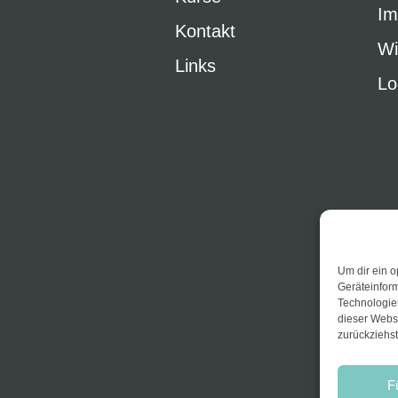
Im
Kontakt
Wi
Links
Lo
Um dir ein o
Geräteinfor
Technologien
dieser Websi
zurückziehs
F