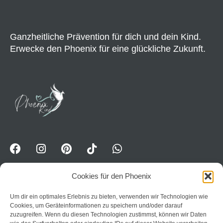
I
V
E
Ganzheitliche Prävention für dich und dein Kind.
:
Erwecke den Phoenix für eine glückliche Zukunft.
Cookies für den Phoenix
Um dir ein optimales Erlebnis zu bieten, verwenden wir Technologien wie
WhatsApp-Kanal für Erwavhsene: Jetzt Impulse
Cookies, um Geräteinformationen zu speichern und/oder darauf
erhalten:
Trete dem Kanal PhoenixPower bei
zuzugreifen. Wenn du diesen Technologien zustimmst, können wir Daten