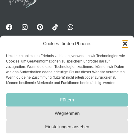
Cookies für den Phoenix
Um dir ein optimales Erlebnis zu bieten, verwenden wir Technologien wie
WhatsApp-Kanal für Erwavhsene: Jetzt Impulse
Cookies, um Geräteinformationen zu speichern und/oder darauf
erhalten:
Trete dem Kanal PhoenixPower bei
zuzugreifen. Wenn du diesen Technologien zustimmst, können wir Daten
wie das Surfverhalten oder eindeutige IDs auf dieser Website verarbeiten.
Home
Wenn du deine Zustimmung (füttern) nicht erteilst oder zurückziehst,
können bestimmte Merkmale und Funktionen beeinträchtigt werden.
Datenschutzerklärung
Über mich
AGB
Kurse
Füttern
Impressum
Kontakt
Widerruf
Wegnehmen
Links
Login
Einstellungen ansehen