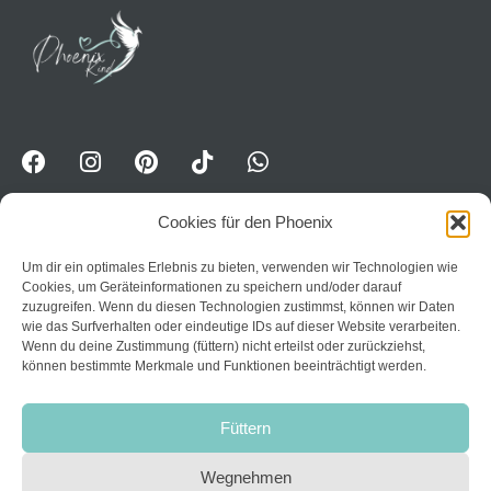
Cookies für den Phoenix
Um dir ein optimales Erlebnis zu bieten, verwenden wir Technologien wie
WhatsApp-Kanal für Erwavhsene: Jetzt Impulse
Cookies, um Geräteinformationen zu speichern und/oder darauf
erhalten:
Trete dem Kanal PhoenixPower bei
zuzugreifen. Wenn du diesen Technologien zustimmst, können wir Daten
wie das Surfverhalten oder eindeutige IDs auf dieser Website verarbeiten.
Home
Wenn du deine Zustimmung (füttern) nicht erteilst oder zurückziehst,
können bestimmte Merkmale und Funktionen beeinträchtigt werden.
Datenschutzerklärung
Über mich
AGB
Kurse
Füttern
Impressum
Kontakt
Widerruf
Wegnehmen