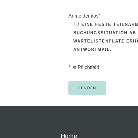
Anmeldeinfos*
EINE FESTE TEILNAH
BUCHUNGSSITUATION AB 
WARTELISTENPLATZ ERHÄ
ANTWORTMAIL.
* ist Pflichtfeld
A
L
T
E
Home
R