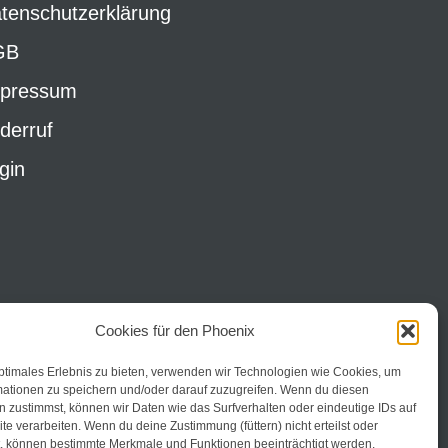
tenschutzerklärung
GB
pressum
derruf
gin
Cookies für den Phoenix
ptimales Erlebnis zu bieten, verwenden wir Technologien wie Cookies, um
mationen zu speichern und/oder darauf zuzugreifen. Wenn du diesen
 zustimmst, können wir Daten wie das Surfverhalten oder eindeutige IDs auf
te verarbeiten. Wenn du deine Zustimmung (füttern) nicht erteilst oder
t, können bestimmte Merkmale und Funktionen beeinträchtigt werden.