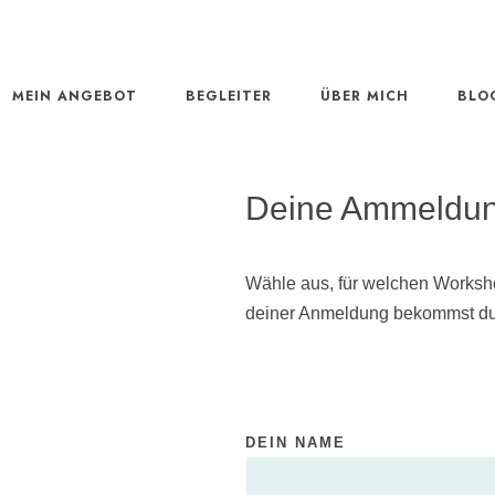
MEIN ANGEBOT
BEGLEITER
ÜBER MICH
BLO
Deine Ammeldu
Wähle aus, für welchen Worksh
deiner Anmeldung bekommst du w
B
I
DEIN NAME
T