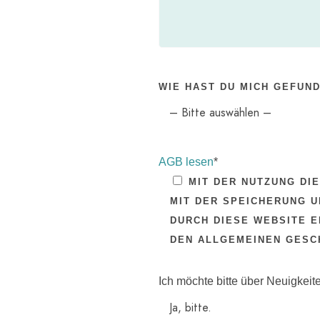
L
E
E
R
.
WIE HAST DU MICH GEFUN
AGB lesen
*
MIT DER NUTZUNG DI
MIT DER SPEICHERUNG U
DURCH DIESE WEBSITE E
DEN ALLGEMEINEN GESC
Ich möchte bitte über Neuigkeit