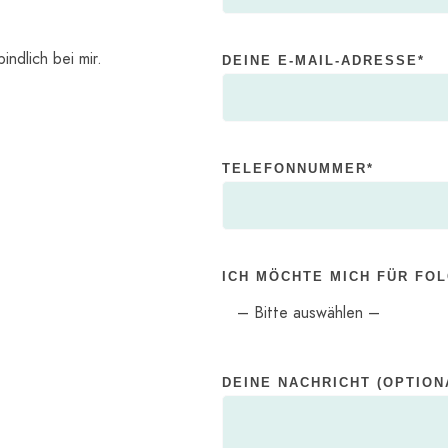
T
E
ndlich bei mir.
L
DEINE E-MAIL-ADRESSE*
A
S
S
E
TELEFONNUMMER*
D
I
E
S
ICH MÖCHTE MICH FÜR FO
E
S
F
E
DEINE NACHRICHT (OPTION
L
D