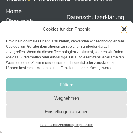
Home
Datenschutzerklärung
Über mich
AGB
Cookies für den Phoenix
Kurse
Impressum
Kontakt
Um dir ein optimales Erlebnis zu bieten, verwenden wir Technologien wie
Widerruf
Cookies, um Geräteinformationen zu speichern und/oder darauf
Links
Login
zuzugreifen. Wenn du diesen Technologien zustimmst, können wir Daten
wie das Surfverhalten oder eindeutige IDs auf dieser Website verarbeiten.
Wenn du deine Zustimmung (füttern) nicht erteilst oder zurückziehst,
können bestimmte Merkmale und Funktionen beeinträchtigt werden.
© 2025 – PHOENIXKIND-PRAEVENTION.DE
Füttern
Wegnehmen
Einstellungen ansehen
Datenschutzerklärung
Impressum