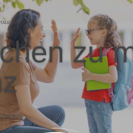
STAUGLICH
ochen zu 
nz
n heraus