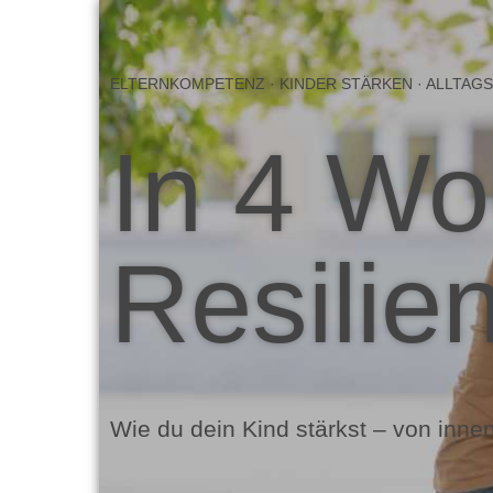
ELTERNKOMPETENZ · KINDER STÄRKEN · ALLTAG
In 4 W
Resilie
Wie du dein Kind stärkst – von inne