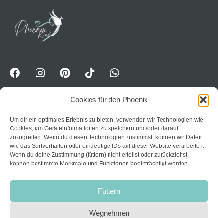
Cookies für den Phoenix
Um dir ein optimales Erlebnis zu bieten, verwenden wir Technologien wie
WhatsApp-Kanal für Erwavhsene: Jetzt Impulse
Cookies, um Geräteinformationen zu speichern und/oder darauf
erhalten:
Trete dem Kanal PhoenixPower bei
zuzugreifen. Wenn du diesen Technologien zustimmst, können wir Daten
wie das Surfverhalten oder eindeutige IDs auf dieser Website verarbeiten.
Home
Wenn du deine Zustimmung (füttern) nicht erteilst oder zurückziehst,
können bestimmte Merkmale und Funktionen beeinträchtigt werden.
Datenschutzerklärung
Über mich
AGB
Kurse
Füttern
Impressum
Kontakt
Widerruf
Wegnehmen