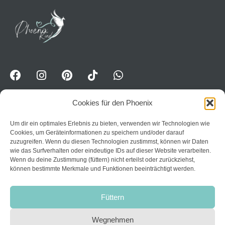
Cookies für den Phoenix
Um dir ein optimales Erlebnis zu bieten, verwenden wir Technologien wie
WhatsApp-Kanal für Erwavhsene: Jetzt Impulse
Cookies, um Geräteinformationen zu speichern und/oder darauf
erhalten:
Trete dem Kanal PhoenixPower bei
zuzugreifen. Wenn du diesen Technologien zustimmst, können wir Daten
wie das Surfverhalten oder eindeutige IDs auf dieser Website verarbeiten.
Home
Wenn du deine Zustimmung (füttern) nicht erteilst oder zurückziehst,
können bestimmte Merkmale und Funktionen beeinträchtigt werden.
Datenschutzerklärung
Über mich
AGB
Kurse
Füttern
Impressum
Kontakt
Widerruf
Wegnehmen