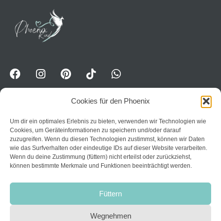
Cookies für den Phoenix
Um dir ein optimales Erlebnis zu bieten, verwenden wir Technologien wie
WhatsApp-Kanal für Erwavhsene: Jetzt Impulse
Cookies, um Geräteinformationen zu speichern und/oder darauf
erhalten:
Trete dem Kanal PhoenixPower bei
zuzugreifen. Wenn du diesen Technologien zustimmst, können wir Daten
wie das Surfverhalten oder eindeutige IDs auf dieser Website verarbeiten.
Home
Wenn du deine Zustimmung (füttern) nicht erteilst oder zurückziehst,
können bestimmte Merkmale und Funktionen beeinträchtigt werden.
Datenschutzerklärung
Über mich
AGB
Kurse
Füttern
Impressum
Kontakt
Widerruf
Wegnehmen