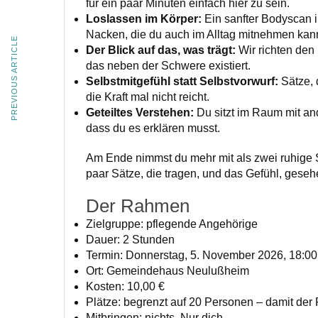
für ein paar Minuten einfach hier zu sein.
Loslassen im Körper:
Ein sanfter Bodyscan i
Nacken, die du auch im Alltag mitnehmen kann
PREVIOUS ARTICLE
Der Blick auf das, was trägt:
Wir richten den
das neben der Schwere existiert.
Selbstmitgefühl statt Selbstvorwurf:
Sätze, d
die Kraft mal nicht reicht.
Geteiltes Verstehen:
Du sitzt im Raum mit and
dass du es erklären musst.
Am Ende nimmst du mehr mit als zwei ruhige 
paar Sätze, die tragen, und das Gefühl, gese
Der Rahmen
Zielgruppe: pflegende Angehörige
Dauer: 2 Stunden
Termin: Donnerstag, 5. November 2026, 18:00
Ort: Gemeindehaus Neulußheim
Kosten: 10,00 €
Plätze: begrenzt auf 20 Personen – damit der
Mitbringen: nichts. Nur dich.