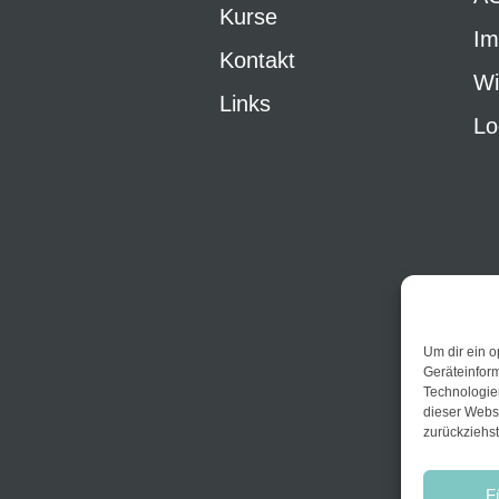
Kurse
Im
Kontakt
Wi
Links
Lo
Um dir ein o
Geräteinfor
Technologien
dieser Websi
zurückziehs
F