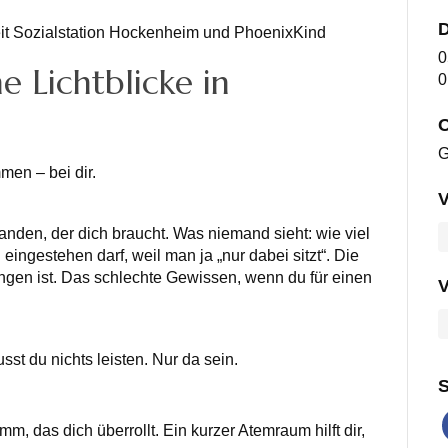
D
it Sozialstation Hockenheim und PhoenixKind
0
 Lichtblicke in
0
O
G
en – bei dir.
V
emanden, der dich braucht. Was niemand sieht: wie viel
eingestehen darf, weil man ja „nur dabei sitzt“. Die
ngen ist. Das schlechte Gewissen, wenn du für einen
V
sst du nichts leisten. Nur da sein.
S
mm, das dich überrollt. Ein kurzer Atemraum hilft dir,