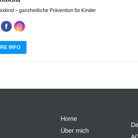
nixKind
xkind – ganzheitliche Prävention für Kinder
RE INFO
Home
Da
Über mich
A