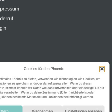
pressum
derruf
gin
Cookies für den Phoenix
ptimales Erlebnis zu bieten, verwenden wir Technologien wie Cookies, um
mationen zu speichern und/oder darauf zuzugreifen. Wenn du diesen
 zustimmst, können wir Daten wie das Surfverhalten oder eindeutige IDs auf
te verarbeiten. Wenn du deine Zustimmung (füttern) nicht erteilst oder
t, können bestimmte Merkmale und Funktionen beeinträchtigt werden.
üttern
Wegnehmen
Einstellungen ansehen