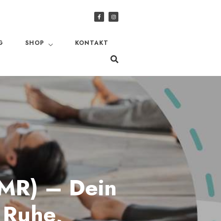
G
SHOP
KONTAKT
PMR) – Dein
 Ruhe,