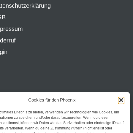
tenschutzerklärung
GB
pressum
derruf
gin
Cookies für den Phoenix
ptimales Erlebnis zu bieten, verwenden wir Technologien wie Cookies, um
mationen zu speichern und/oder darauf zuzugreifen. Wenn du diesen
 zustimmst, können wir Daten wie das Surfverhalten oder eindeutige IDs auf
te verarbeiten. Wenn du deine Zustimmung (füttern) nicht erteilst oder