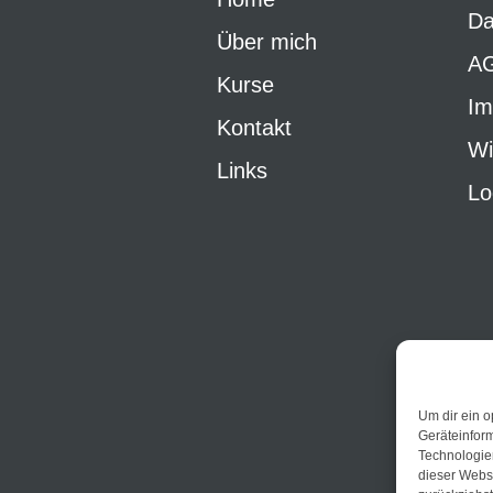
Da
Über mich
A
Kurse
Im
Kontakt
Wi
Links
Lo
Um dir ein o
Geräteinfor
Technologien
dieser Websi