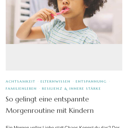
ACHTSAMKEIT
·
ELTERNWISSEN
·
ENTSPANNUNG
·
FAMILIENLEBEN
·
RESILIENZ & INNERE STÄRKE
So gelingt eine entspannte
Morgenroutine mit Kindern
Ein Morgen voller Liebe statt Chaos Kennst du das? Der