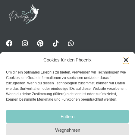
Cookies für den Phoenix
Um dir ein optimales Erlebnis zu bieten, verwenden wir Technologien wie
WhatsApp-Kanal für Erwavhsene: Jetzt Impulse
Cookies, um Geräteinformationen zu speichern und/oder darauf
erhalten:
Trete dem Kanal PhoenixPower bei
zuzugreifen. Wenn du diesen Technologien zustimmst, können wir Daten
wie das Surfverhalten oder eindeutige IDs auf dieser Website verarbeiten.
Home
Wenn du deine Zustimmung (füttern) nicht erteilst oder zurückziehst,
können bestimmte Merkmale und Funktionen beeinträchtigt werden.
Datenschutzerklärung
Über mich
AGB
Kurse
Füttern
Impressum
Kontakt
Widerruf
Wegnehmen