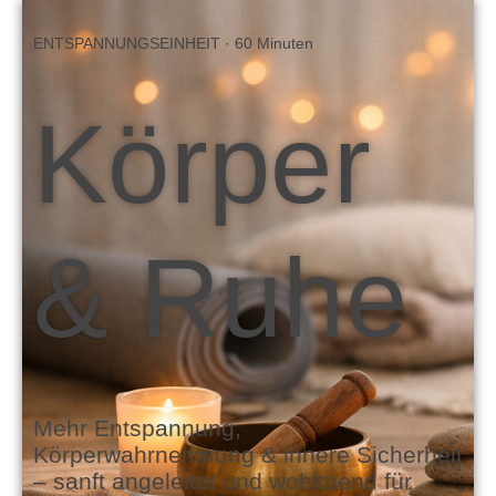
ENTSPANNUNGSEINHEIT · 60 Minuten
Körper
& Ruhe
Mehr Entspannung,
Körperwahrnehmung & innere Sicherheit
– sanft angeleitet und wohltuend für