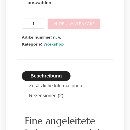
auswählen:
A
IN DEN WARENKORB
l
t
Artikelnummer:
n. v.
e
Kategorie:
Workshop
r
n
a
t
Beschreibung
i
v
Zusätzliche Informationen
e
Rezensionen (2)
:
Eine angeleitete