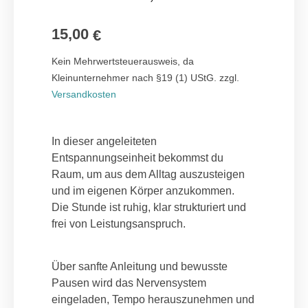
basierend
auf
Kundenbewe
15,00
rtungen
€
Kein Mehrwertsteuerausweis, da
Kleinunternehmer nach §19 (1) UStG.
zzgl.
Versandkosten
In dieser angeleiteten
Entspannungseinheit bekommst du
Raum, um aus dem Alltag auszusteigen
und im eigenen Körper anzukommen.
Die Stunde ist ruhig, klar strukturiert und
frei von Leistungsanspruch.
Über sanfte Anleitung und bewusste
Pausen wird das Nervensystem
eingeladen, Tempo herauszunehmen und