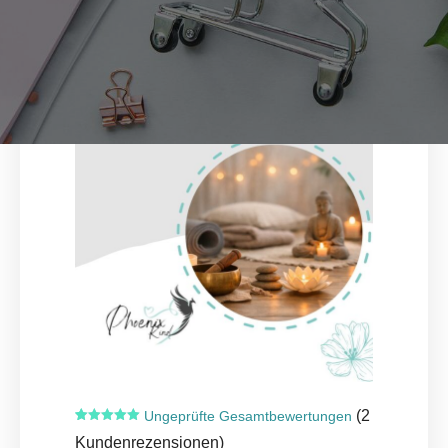
(
2
Ungeprüfte Gesamtbewertungen
Bewertet mit
2
Kundenrezensionen)
5.00
von 5,