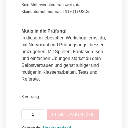
Kein Mehrwertsteuerausweis, da
Kleinunternehmer nach §19 (1) UStG.
Mutig in die Prüfung!
In diesem liebevollen Workshop lernst du,
mit Nervosität und Prüfungsangst besser
umzugehen. Mit Spielen, Fantasiereisen
und einfachen Übungen stärkst du dein
Selbstvertrauen und gehst ruhiger und
mutiger in Klassenarbeiten, Tests und
Referate.
8 vorrätig
A
IN DEN WARENKORB
l
t
Kategorie:
Uncategorized