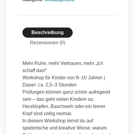
e
r
n
a
Beschreibung
t
i
Rezensionen (0)
v
e
:
Mehr Ruhe, mehr Vertrauen, mehr „Ich
schaff das!“
Workshop für Kinder von 8–10 Jahren |
Dauer: ca. 2,5–3 Stunden
Prüfungen können ganz schön aufregend
sein – das geht vielen Kindern so.
Herzklopfen, Bauchweh oder ein leerer
Kopf sind völlig normal.
In diesem Workshop lernst du auf
spielerische und kreative Weise, warum