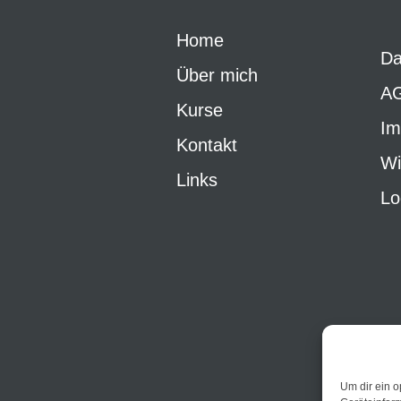
Home
Da
Über mich
A
Kurse
Im
Kontakt
Wi
Links
Lo
Um dir ein o