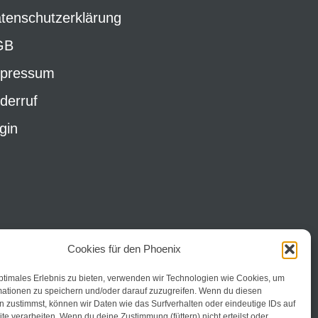
tenschutzerklärung
GB
pressum
derruf
gin
Cookies für den Phoenix
ptimales Erlebnis zu bieten, verwenden wir Technologien wie Cookies, um
mationen zu speichern und/oder darauf zuzugreifen. Wenn du diesen
 zustimmst, können wir Daten wie das Surfverhalten oder eindeutige IDs auf
te verarbeiten. Wenn du deine Zustimmung (füttern) nicht erteilst oder