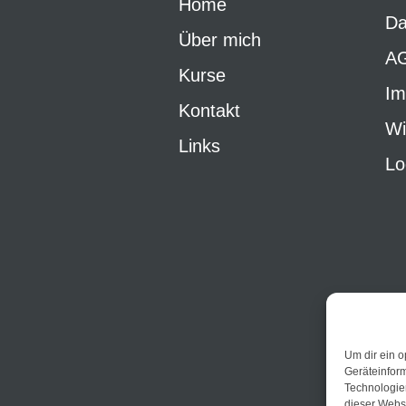
Home
Da
Über mich
A
Kurse
Im
Kontakt
Wi
Links
Lo
Um dir ein o
Geräteinfor
Technologien
dieser Websi