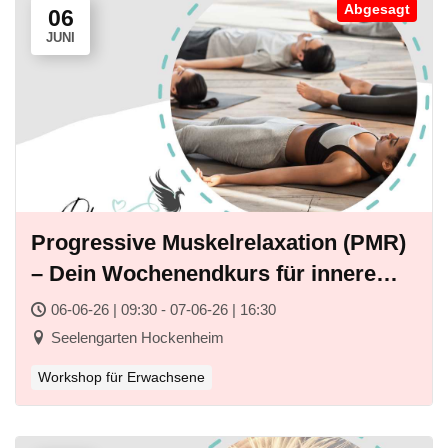
Abgesagt
06
JUNI
Progressive Muskelrelaxation (PMR)
– Dein Wochenendkurs für innere
Ruhe, Körperwahrnehmung &
06-06-26 | 09:30 - 07-06-26 | 16:30
Selbstregulation
Seelengarten Hockenheim
Workshop für Erwachsene