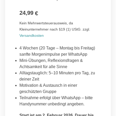
basierend
auf
Kundenbewe
24,99
rtungen
€
Kein Mehrwertsteuerausweis, da
Kleinunternehmer nach §19 (1) UStG.
zzgl.
Versandkosten
4 Wochen (20 Tage – Montag bis Freitag)
sanfte Morgenimpulse per WhatsApp
Mini-Übungen, Reflexionsfragen &
Achtsamkeit für alle Sinne
Alltagstauglich: 5–10 Minuten pro Tag, zu
deiner Zeit
Motivation & Austausch in einer
geschützten Gruppe
Teilnahme erfolgt über WhatsApp – bitte
Handynummer unbedingt angeben.
Start ist am 2. Februar 2026. Dauer bis