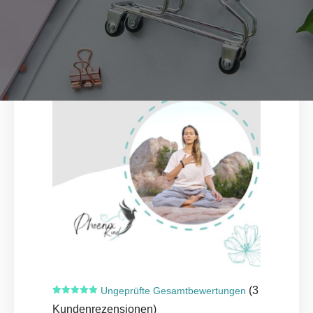
(
3
Ungeprüfte Gesamtbewertungen
Bewertet mit
3
Kundenrezensionen)
5.00
von 5,