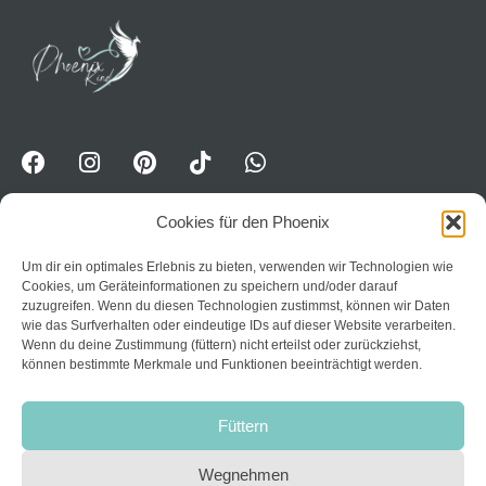
Cookies für den Phoenix
Um dir ein optimales Erlebnis zu bieten, verwenden wir Technologien wie
WhatsApp-Kanal für Erwavhsene: Jetzt Impulse
Cookies, um Geräteinformationen zu speichern und/oder darauf
erhalten:
Trete dem Kanal PhoenixPower bei
zuzugreifen. Wenn du diesen Technologien zustimmst, können wir Daten
wie das Surfverhalten oder eindeutige IDs auf dieser Website verarbeiten.
Home
Wenn du deine Zustimmung (füttern) nicht erteilst oder zurückziehst,
können bestimmte Merkmale und Funktionen beeinträchtigt werden.
Datenschutzerklärung
Über mich
AGB
Kurse
Füttern
Impressum
Kontakt
Widerruf
Wegnehmen