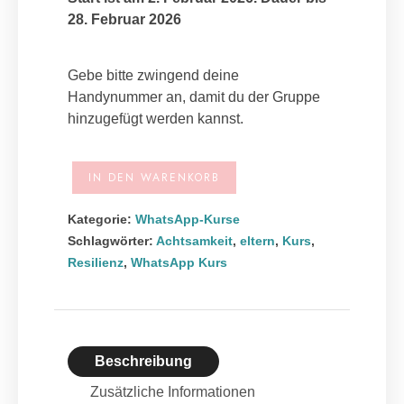
28. Februar 2026
Gebe bitte zwingend deine
Handynummer an, damit du der Gruppe
hinzugefügt werden kannst.
A
IN DEN WARENKORB
l
t
Kategorie:
WhatsApp-Kurse
e
Schlagwörter:
Achtsamkeit
,
eltern
,
Kurs
,
r
Resilienz
,
WhatsApp Kurs
n
a
t
i
Beschreibung
v
e
Zusätzliche Informationen