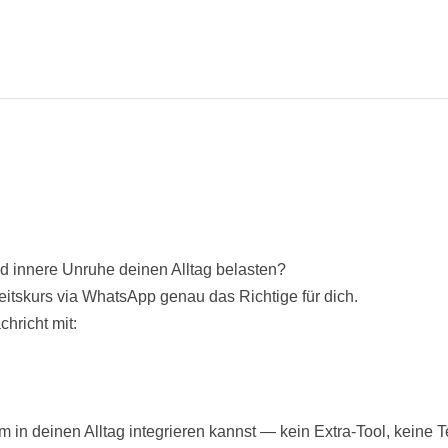
i
v
e
:
d innere Unruhe deinen Alltag belasten?
itskurs via WhatsApp genau das Richtige für dich.
hricht mit:
m in deinen Alltag integrieren kannst — kein Extra-Tool, keine T