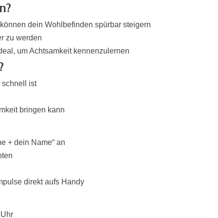
n?
 können dein Wohlbefinden spürbar steigern
er zu werden
ideal, um Achtsamkeit kennenzulernen
?
schnell ist
amkeit bringen kann
he + dein Name“ an
nten
mpulse direkt aufs Handy
 Uhr