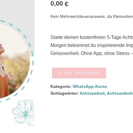
0,00
€
Kein Mehrwertsteuerausweis, da Kleinunte
Starte deinen kostenfreien 5-Tage Ach
Morgen bekommst du inspirierende Imp
Gelassenheit. Ohne App, ohne Stress – i
A
IN DEN WARENKORB
l
Kategorie:
WhatsApp-Kurse
t
Schlagwörter:
Achtsamkeit
,
Achtsamkeit
e
r
n
a
t