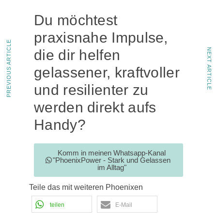
Du möchtest
praxisnahe Impulse,
PREVIOUS ARTICLE
NEXT ARTICLE
die dir helfen
gelassener, kraftvoller
und resilienter zu
werden direkt aufs
Handy?
Komm in meinen Whatsapp-Kanal
"PhoenixPower - Stark und Gelassen
im Alltag"
Teile das mit weiteren Phoenixen
teilen
E-Mail