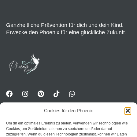
Ganzheitliche Prävention für dich und dein Kind.
Erwecke den Phoenix für eine glückliche Zukunft.
Cookies für den Phoenix
Um dir ein optimales Erlebnis zu bieten, verwenden wir Technologien wie
WhatsApp-Kanal für Erwavhsene: Jetzt Impulse
Cookies, um Geräteinformationen zu speichern und/oder darauf
erhalten:
Trete dem Kanal PhoenixPower bei
zuzugreifen. Wenn du diesen Technologien zustimmst, können wir Daten