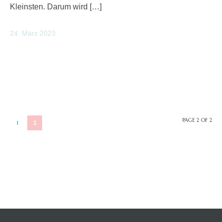
Kleinsten. Darum wird […]
24. März 2023
PAGE 2 OF 2
1
2